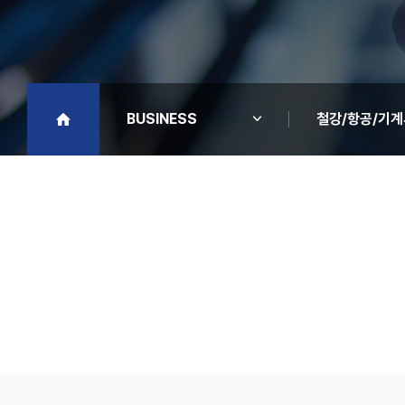
BUSINESS
철강/항공/기