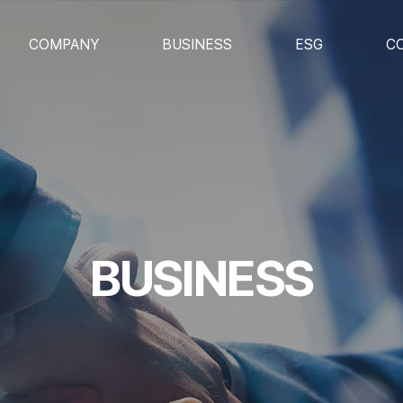
COMPANY
BUSINESS
ESG
C
인사말
에너지・석유화학사업
윤리경영
회사소개
철강/항공/기계사업
품질경영
경영이념
컨설팅사업
환경경영
주요연혁
물류사업
Certification
인재상
BUSINESS
주요고객사