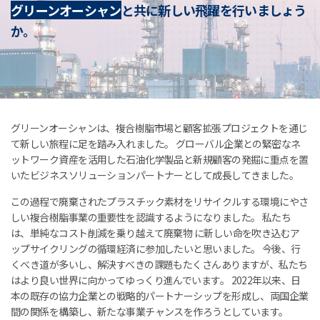
グリーンオーシャン
と
共に新しい飛躍を行いましょう
か。
グリーンオーシャンは、複合樹脂市場と顧客拡張プロジェクトを通じ
て新しい旅程に足を踏み入れました。 グローバル企業との緊密なネ
ットワーク資産を活用した石油化学製品と新規顧客の発掘に重点を置
いたビジネスソリューションパートナーとして成長してきました。
この過程で廃棄されたプラスチック素材をリサイクルする環境にやさ
しい複合樹脂事業の重要性を認識するようになりました。 私たち
は、単純なコスト削減を乗り越えて廃棄物 に新しい命を吹き込むア
ップサイクリングの循環経済に参加したいと思いました。 今後、行
くべき道が多いし、解決すべきの課題もたくさんありますが、私たち
はより良い世界に向かってゆっくり進んでいます。 2022年以来、日
本の既存の協力企業との戦略的パートナーシップを形成し、両国企業
間の関係を構築し、新たな事業チャンスを作ろうとしています。