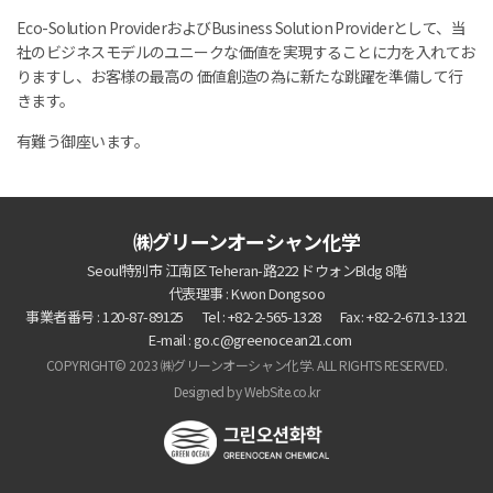
Eco-Solution ProviderおよびBusiness Solution Providerとして、当
社のビジネスモデルのユニークな価値を実現することに力を入れてお
りますし、お客様の最高の 価値創造の為に新たな跳躍を準備して行
きます。
有難う御座います。
㈱グリーンオーシャン化学
Seoul特別市 江南区 Teheran-路222 ドウォンBldg 8階
代表理事 : Kwon Dongsoo
事業者番号 : 120-87-89125
Tel : +82-2-565-1328
Fax : +82-2-6713-1321
E-mail : go.c@greenocean21.com
COPYRIGHT© 2023 ㈱グリーンオーシャン化学. ALL RIGHTS RESERVED.
Designed by WebSite.co.kr