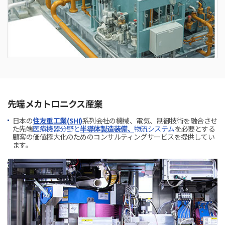
先端メカトロニクス産業
日本の
住友重工業(SHI)
系列会社の機械、電気、制御技術を融合させ
た先端
医療機器分野と
半導体製造装備、
物流システム
を必要とする
顧客の価値極大化のためのコンサルティングサービスを提供してい
ます。