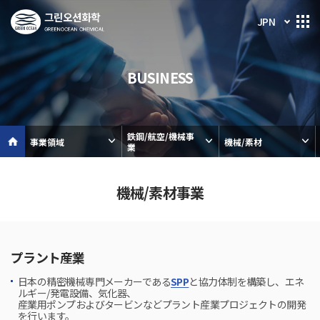
JPN
BUSINESS
鉄鋼/航空/機械事
事業領域
機械/素材
業
機械/素材事業
プラント産業
日本の精密機械専門メーカーである
SPP
と協力体制を構築し、エネ
ルギー/発電設備、気化器、
産業用ポンプおよびタービンなどプラント産業プロジェクトの開発
を行います。