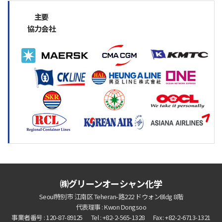
主要
協力会社
㈱グリーンオーシャン化学
Seoul特別市 江南区 Teheran-路222 ドウォンBldg 8階
代表理事 : Kwon Dongsoo
事業者番号 : 120-87-89125
Tel : +82-2-565-1328
Fax : +82-2-6713-1321