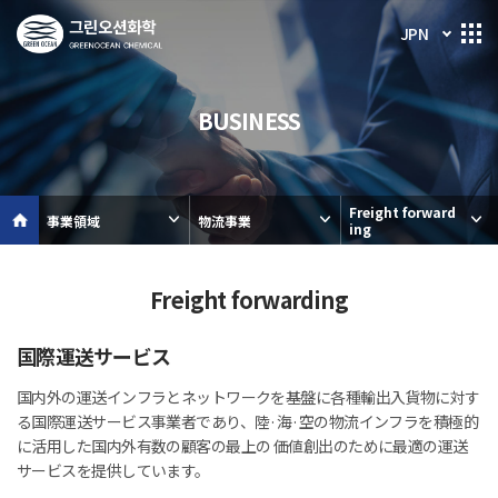
JPN
BUSINESS
Freight forward
事業領域
物流事業
ing
Freight forwarding
国際運送サービス
国内外の運送インフラとネットワークを基盤に各種輸出入貨物に対す
る国際運送サービス事業者であり、陸·海·空の物流インフラを積極的
に活用した国内外有数の顧客の最上の 価値創出のために最適の運送
サービスを提供しています。