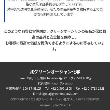
格な品質保証手続きを樹立しています。
効率的で透明な生産過程は、私たちの品質基準を維持する上で重
要な役割を果たしています。
このような品質経営原則は、グリーンオーシャンの製品が常に最
高の品質と安全性を保障し、
お客様に最高の価値を提供できるようにするのに寄与していま
す。
㈱グリーンオーシャン化学
Seoul特別市 江南区 Teheran-路222 ドウォンBldg 8階
代表理事 : Kwon Dongsoo
事業者番号 : 120-87-89125
Tel : +82-2-565-1328
Fax : +82-2-6713-1321
E-mail : go.c@greenocean21.com
COPYRIGHT© 2023 ㈱グリーンオーシャン化学. ALL RIGHTS RESERVED.
Designed by WebSite.co.kr