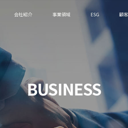
会社紹介
事業領域
ESG
顧
挨拶
エネルギー・石油化
倫理経営
学事業
会社紹介
品質経営
お
鉄鋼/航空/機械事業
経営理念
環境経営
コンサルティング事
主な沿革
認証及び免許
業
人材像
物流事業
BUSINESS
主要顧客企業