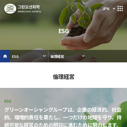
JPN
ESG
ESG
倫理経営
倫理経営
ESG
グリーンオーシャングループは、企業の経済的、社会
的、環境的責任を果たし、
一つだけの地球を守り、持
続可能な経営のための明日に進むために努力します。